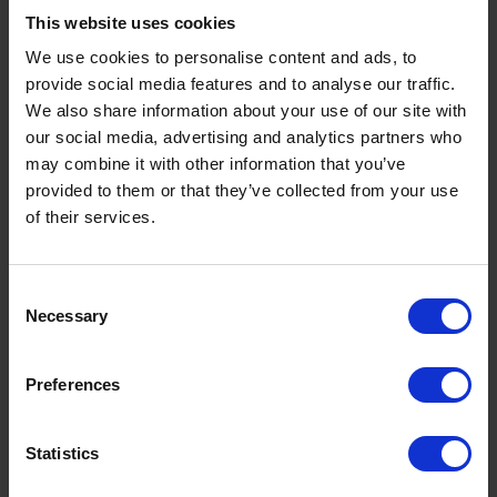
This website uses cookies
We use cookies to personalise content and ads, to
provide social media features and to analyse our traffic.
Lefel 3 Gofal Iechyd a Chymdeithasol – Coleg Y
We also share information about your use of our site with
Drenewydd
our social media, advertising and analytics partners who
may combine it with other information that you’ve
provided to them or that they’ve collected from your use
of their services.
Lefel 3 Gofal Iechyd a Chymdeithasol – Coleg Bannau
Brycheiniog
Consent
Necessary
Selection
Preferences
Gofal Iechyd, Cymdeithasol a Phlant – Coleg Bannau
Brycheiniog
Statistics