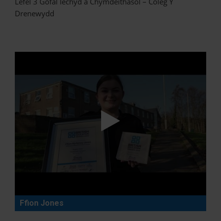
Lefel 3 Gofal Iechyd a Chymdeithasol – Coleg Y
Drenewydd
Ffion Jones