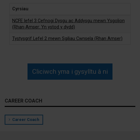
Cyrsiau
NCFE lefel 3 Cefnogi Dysgu ac Addysgu mewn Ysgolion
(Rhan-Amser: Yn ystod y dydd)
Tystysgrif Lefel 2 mewn Sgiliau Cwnsela (Rhan Amser)
Cliciwch yma i gysylltu â ni
CAREER COACH
Career Coach