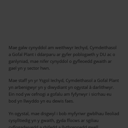
Mae galw cynyddol am weithwyr Iechyd, Cymdeithasol
a Gofal Plant i ddarparu ar gyfer poblogaeth y DU ac o
ganlyniad, mae nifer cynyddol o gyfleoedd gwaith ar
gael yn y sector hwn.
Mae staff yn yr Ysgol Iechyd, Cymdeithasol a Gofal Plant
yn arbenigwyr yn y diwydiant yn ogystal â darlithwyr.
Ein nod yw cefnogi a gofalu am fyfyrwyr i sicrhau eu
bod yn llwyddo yn eu dewis faes.
Yn ogystal, mae disgwyl i bob myfyriwr gwblhau lleoliad
cysylltiedig yn y gwaith, gyda ffocws ar sgiliau
cyflogadwyedd a rhifedd a llythrennedd gwell.