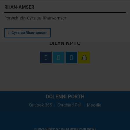
RHAN-AMSER
Porwch ein Cyrsiau Rhan-amser
Cyrsiau Rhan-amser
DILYN NPTC
DOLENNI PORTH
Outlook 365
Cyrchiad Pell
Moodle
© 2026 GRŴP NPTC. CEDWIR POB HAWL