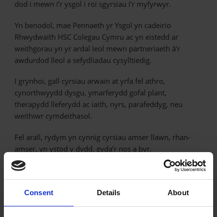
dod i mewn i’r ysgol i roi sgyrsiau i’r myfyrwyr.
Yn benodol, mae Pennaeth yr Ysgol yn cadeirio
Rhwydwaith HSC Colegau Cymru ac yn eistedd ar
weithgorau yn yr ardal leol mewn partneriaeth â’r
awdurdod lleol a sefydliadau cysylltiedig.
I grynhoi, gall cyrsiau arwain at yrfa fel athro,
cynorthwyydd dysgu, ymarferydd gofal plant,
therapydd lleferydd ac iaith, nyrs, parafeddyg, neu
weithiwr cymdeithasol.
Fel arall, rydym yn cynnig cyrsiau amser llawn, rhan-
amser, yn ystod y dydd, gyda’r nos a byr.
DILYNWCH NI AR GYFRYNGAU CYMDEITHASOL
Consent
Details
About