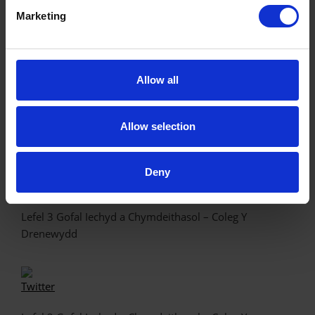
Marketing
Diploma Estynedig CACHE mewn Gofal Plant – Coleg Y
Drenewydd
Allow all
Allow selection
CACHE Lefel 3 Gofal Plant – Coleg Y Drenewydd
Deny
Lefel 3 Gofal Iechyd a Chymdeithasol – Coleg Y
Drenewydd