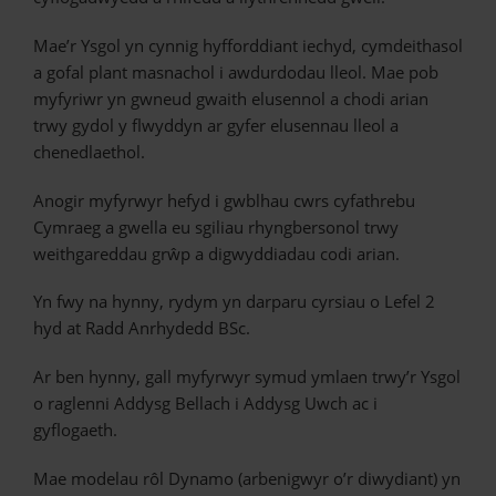
Mae’r Ysgol yn cynnig hyfforddiant iechyd, cymdeithasol
a gofal plant masnachol i awdurdodau lleol. Mae pob
myfyriwr yn gwneud gwaith elusennol a chodi arian
trwy gydol y flwyddyn ar gyfer elusennau lleol a
chenedlaethol.
Anogir myfyrwyr hefyd i gwblhau cwrs cyfathrebu
Cymraeg a gwella eu sgiliau rhyngbersonol trwy
weithgareddau grŵp a digwyddiadau codi arian.
Yn fwy na hynny, rydym yn darparu cyrsiau o Lefel 2
hyd at Radd Anrhydedd BSc.
Ar ben hynny, gall myfyrwyr symud ymlaen trwy’r Ysgol
o raglenni Addysg Bellach i Addysg Uwch ac i
gyflogaeth.
Mae modelau rôl Dynamo (arbenigwyr o’r diwydiant) yn