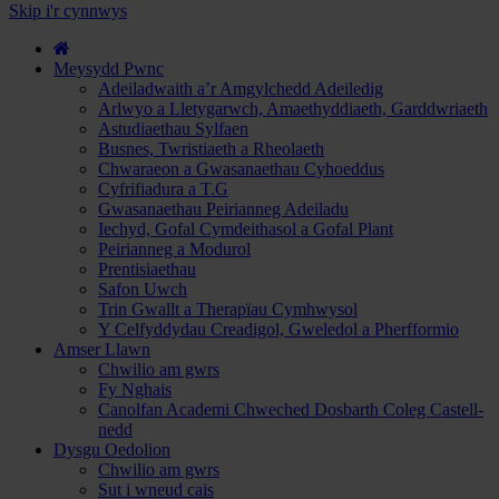
hyd
Skip i'r cynnwys
i
Gwrs
a
Meysydd Pwnc
Gwneud
Adeiladwaith a’r Amgylchedd Adeiledig
Cais...
Arlwyo a Lletygarwch, Amaethyddiaeth, Garddwriaeth
Astudiaethau Sylfaen
Busnes, Twristiaeth a Rheolaeth
Chwaraeon a Gwasanaethau Cyhoeddus
Cyfrifiadura a T.G
Gwasanaethau Peirianneg Adeiladu
Iechyd, Gofal Cymdeithasol a Gofal Plant
Peirianneg a Modurol
Prentisiaethau
Safon Uwch
Trin Gwallt a Therapïau Cymhwysol
Y Celfyddydau Creadigol, Gweledol a Pherfformio
Amser Llawn
Chwilio am gwrs
Fy Nghais
Canolfan Academi Chweched Dosbarth Coleg Castell-
nedd
Dysgu Oedolion
Chwilio am gwrs
Sut i wneud cais