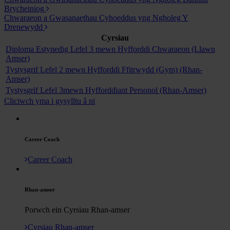
Brycheiniog
Chwaraeon a Gwasanaethau Cyhoeddus yng Ngholeg Y
Drenewydd
Cyrsiau
Diploma Estynedig Lefel 3 mewn Hyfforddi Chwaraeon (Llawn
Amser)
Tystysgrif Lefel 2 mewn Hyfforddi Ffitrwydd (Gym) (Rhan-
Amser)
Tystysgrif Lefel 3mewn Hyfforddiant Personol (Rhan-Amser)
Cliciwch yma i gysylltu â ni
Career Coach
Career Coach
Rhan-amser
Porwch ein Cyrsiau Rhan-amser
Cyrsiau Rhan-amser