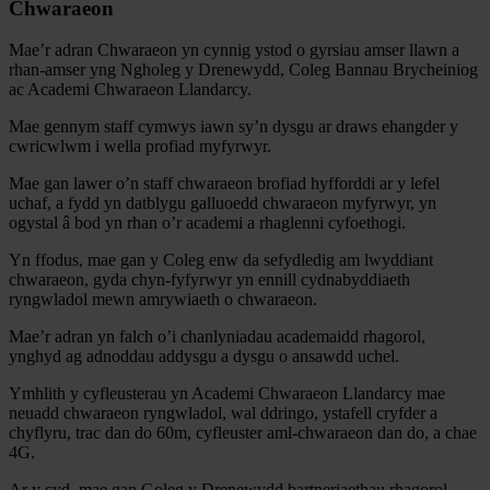
Chwaraeon
Mae’r adran Chwaraeon yn cynnig ystod o gyrsiau amser llawn a
rhan-amser yng Ngholeg y Drenewydd, Coleg Bannau Brycheiniog
ac Academi Chwaraeon Llandarcy.
Mae gennym staff cymwys iawn sy’n dysgu ar draws ehangder y
cwricwlwm i wella profiad myfyrwyr.
Mae gan lawer o’n staff chwaraeon brofiad hyfforddi ar y lefel
uchaf, a fydd yn datblygu galluoedd chwaraeon myfyrwyr, yn
ogystal â bod yn rhan o’r academi a rhaglenni cyfoethogi.
Yn ffodus, mae gan y Coleg enw da sefydledig am lwyddiant
chwaraeon, gyda chyn-fyfyrwyr yn ennill cydnabyddiaeth
ryngwladol mewn amrywiaeth o chwaraeon.
Mae’r adran yn falch o’i chanlyniadau academaidd rhagorol,
ynghyd ag adnoddau addysgu a dysgu o ansawdd uchel.
Ymhlith y cyfleusterau yn Academi Chwaraeon Llandarcy mae
neuadd chwaraeon ryngwladol, wal ddringo, ystafell cryfder a
chyflyru, trac dan do 60m, cyfleuster aml-chwaraeon dan do, a chae
4G.
Ar y cyd, mae gan Goleg y Drenewydd bartneriaethau rhagorol