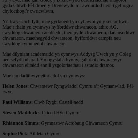
gyda Chlwb Pêl-droed y Drenewydd a’r awdurdod lleol i gefnogi a
chyfoethogi’r cwricwlwm.
Yn bwysicach fyth, mae gyrfaoedd yn cyflawni yn y sector hwn.
Mae’r rhain yn cynnwys hyfforddwr chwaraeon, athro AG,
swyddog chwaraeon anabledd, therapydd chwaraeon, dadansoddwr
chwaraeon, maethegydd chwaraeon, hyfforddwr campfa neu
swyddog cymunedol chwaraeon.
Mae dilyniant academaidd yn cynnwys Addysg Uwch yn y Coleg
neu sefydliad arall. Yn ogystal â hynny, gall rhai chwaraewyr
chwaraeon elitaidd ennill ysgoloriaethau i astudio dramor.
Mae ein darlithwyr eithriadol yn cynnwys:
Helen Jones
: Chwaraewr Ryngwladol Cymru a’r Gymanwlad, Pêl-
rwyd
Paul Williams
: Clwb Rygbi Castell-nedd
Steven Maddocks
: Criced Hŷn Cymru
Rhiannon Simms
: Gymnastwr Acrobatig Chwaraeon Cymru
Sophie Pick
: Athletau Cymru