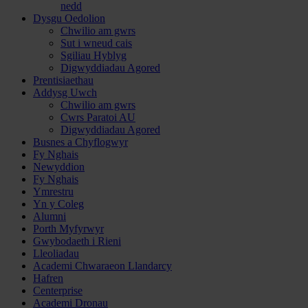
nedd
Dysgu Oedolion
Chwilio am gwrs
Sut i wneud cais
Sgiliau Hyblyg
Digwyddiadau Agored
Prentisiaethau
Addysg Uwch
Chwilio am gwrs
Cwrs Paratoi AU
Digwyddiadau Agored
Busnes a Chyflogwyr
Fy Nghais
Newyddion
Fy Nghais
Ymrestru
Yn y Coleg
Alumni
Porth Myfyrwyr
Gwybodaeth i Rieni
Lleoliadau
Academi Chwaraeon Llandarcy
Hafren
Centerprise
Academi Dronau