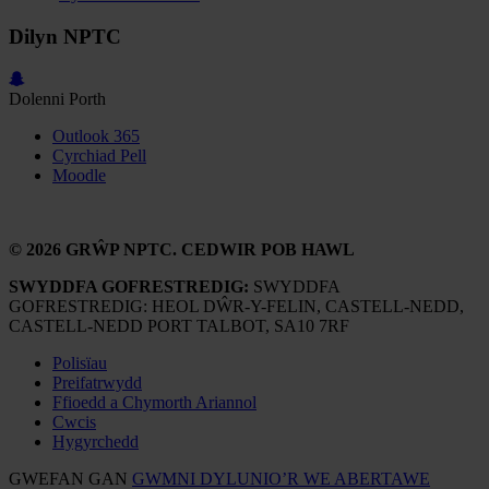
Dilyn NPTC
Dolenni Porth
Outlook 365
Cyrchiad Pell
Moodle
© 2026 GRŴP NPTC. CEDWIR POB HAWL
SWYDDFA GOFRESTREDIG:
SWYDDFA
GOFRESTREDIG: HEOL DŴR-Y-FELIN, CASTELL-NEDD,
CASTELL-NEDD PORT TALBOT, SA10 7RF
Polisïau
Preifatrwydd
Ffioedd a Chymorth Ariannol
Cwcis
Hygyrchedd
GWEFAN GAN
GWMNI DYLUNIO’R WE ABERTAWE