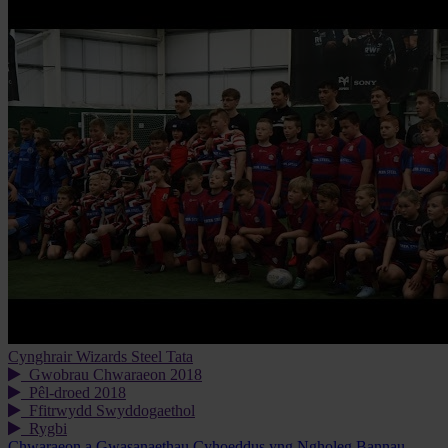
Cynghrair Wizards Steel Tata
Gwobrau Chwaraeon 2018
Pêl-droed 2018
Ffitrwydd Swyddogaethol
Rygbi
Chwaraeon a Gwasanaethau Cyhoeddus yng Ngholeg Bannau