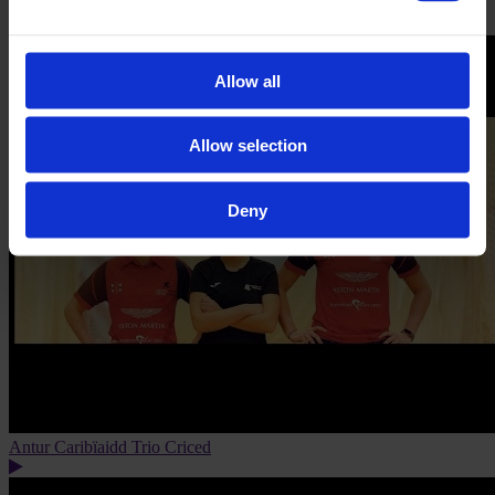
Allow all
Allow selection
Deny
Antur Caribïaidd Trio Criced