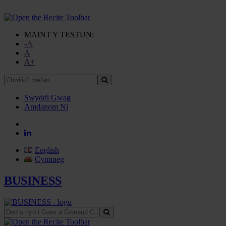
MAINT Y TESTUN:
-A
A
A+
Chwilio’r
wefan
Swyddi Gwag
Amdanom Ni
English
Cymraeg
BUSINESS
Dod
o