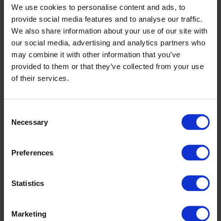
yrfaoedd amrywiol mewn sectorau cyhoeddus mewn lifrai, gan
We use cookies to personalise content and ads, to
gynnwys gwasanaethau brys golau glas a’r lluoedd arfog.
provide social media features and to analyse our traffic.
We also share information about your use of our site with
Yn ogystal, mae’r adran yn cynnal ymweliadau addysgol ledled y
wlad i dynnu sylw at yrfaoedd posibl yn y gwasanaethau cyhoeddus
our social media, advertising and analytics partners who
mewn lifrai.
may combine it with other information that you’ve
provided to them or that they’ve collected from your use
Ar ben hynny, mae ystod o brofiad gwaith a hyfforddiant hefyd ar
gael i fyfyrwyr.
of their services.
Combined Cadet Force
Consent
Mae’r Llu Cadetiaid Cyfun (CCF) yn cynnig ystod eang o
Necessary
Selection
weithgareddau heriol, cyffrous, anturus ac addysgol i fyfyrwyr
coleg. Y nod yw datblygu sgiliau mewn cyfrifoldeb personol,
arweinyddiaeth a hunanddisgyblaeth.
Preferences
Mwy o wybodaeth
Dilynwch ni ar Gyfryngau Cymdeithasol
Statistics
Marketing