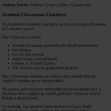
Andrew Davies
: Athletau Cymru a Thîm y Gymanwlad.
Academi Chwaraeon Llandarsi
Yn Academi Chwaraeon Llandarcy, rydym yn cynnig cyfleusterau
sy’n arwain y sector.
Mae’r rhain yn cynnwys:
Neuadd chwaraeon aml-ddefnydd elitaidd genedlaethol
Wal ddringo
Cae 3G pob tywydd
Ardal Gemau Aml-ddefnydd
Cryfder, ac Ystafell Gyflyru
Trac rhwymo dan do gydag ardal gynhesu.
Mae cyfleusterau addysgu yn cynnwys deg ystafell addysgu,
ynghyd â byrddau gwyn rhyngweithiol.
Yn ogystal, gall myfyrwyr ddefnyddio ein hystafelloedd ELC â
chyfarpar llawn ynghyd ag ystafell gyffredin i fyfyrwyr sydd â
theledu a thenis bwrdd.
Yn nodedig, mae gennym bartneriaethau cryf gyda Rygbi
Rhanbarthol y Gweilch a Chlwb Pêl-droed Dinas Abertawe.