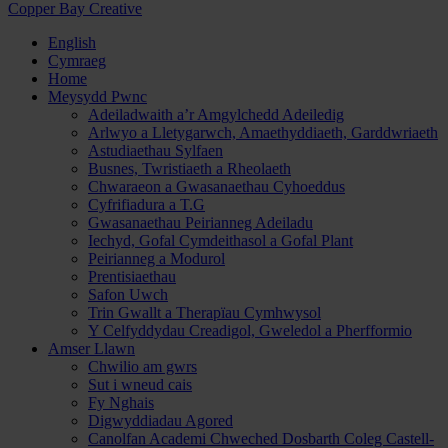
Copper Bay Creative
English
Cymraeg
Home
Meysydd Pwnc
Adeiladwaith a’r Amgylchedd Adeiledig
Arlwyo a Lletygarwch, Amaethyddiaeth, Garddwriaeth
Astudiaethau Sylfaen
Busnes, Twristiaeth a Rheolaeth
Chwaraeon a Gwasanaethau Cyhoeddus
Cyfrifiadura a T.G
Gwasanaethau Peirianneg Adeiladu
Iechyd, Gofal Cymdeithasol a Gofal Plant
Peirianneg a Modurol
Prentisiaethau
Safon Uwch
Trin Gwallt a Therapïau Cymhwysol
Y Celfyddydau Creadigol, Gweledol a Pherfformio
Amser Llawn
Chwilio am gwrs
Sut i wneud cais
Fy Nghais
Digwyddiadau Agored
Canolfan Academi Chweched Dosbarth Coleg Castell-