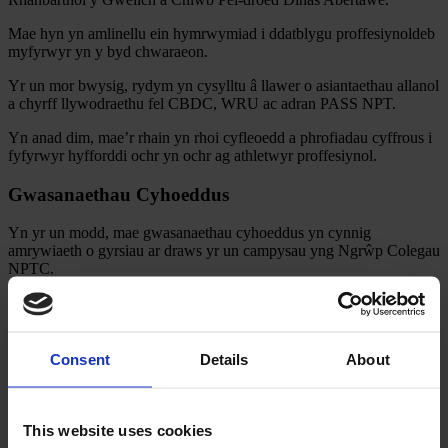
Mae hyn yn amlinellu ein hymrwymiad i ddatblygu proffesiynoldeb
myfyrwyr yn y byd chwaraeon.
Yr un mor bwysig, rydym yn cysylltu â llawer o asiantaethau allanol
a chyrff llywodraethu fel CBDC, WRU ac adran PASS NPT.
Yn anad dim, mae’r rhain yn rhoi cyfleoedd a phrofiadau cyffrous i
fyfyrwyr hyfforddi ochr yn ochr ag athletwyr proffesiynol.
Gwasanaethau Cyhoeddus
Yn yr un modd, mae gwasanaethau cyhoeddus yn cynnig
amrywiaeth o gyrsiau ar draws yr un campysau yng Ngrŵp Colegau
NPTC.
Mae llawer o’n darlithwyr yn wir yn chwarae dyletswydd
weithredol ar draws y gwasanaethau cyhoeddus mewn lifrai, trwy
ddefnyddio eu harbenigedd i swyno myfyrwyr.
Consent
Details
About
Heb os, bydd gwasanaethau cyhoeddus yn gosod y sylfaen ar gyfer
gyrfa yn y lluoedd arfog, gwylwyr y glannau, ambiwlans, yr heddlu
neu’r gwasanaethau tân.
This website uses cookies
Er enghraifft, mae llawer o’n cyn-fyfyrwyr wedi symud ymlaen i