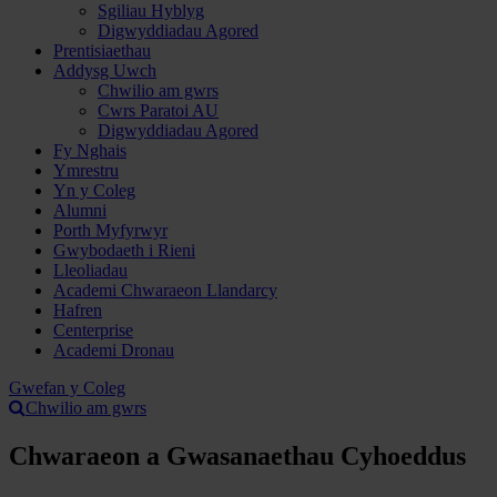
Sgiliau Hyblyg
Digwyddiadau Agored
Prentisiaethau
Addysg Uwch
Chwilio am gwrs
Cwrs Paratoi AU
Digwyddiadau Agored
Fy Nghais
Ymrestru
Yn y Coleg
Alumni
Porth Myfyrwyr
Gwybodaeth i Rieni
Lleoliadau
Academi Chwaraeon Llandarcy
Hafren
Centerprise
Academi Dronau
Gwefan y Coleg
Chwilio am gwrs
Chwaraeon a Gwasanaethau Cyhoeddus