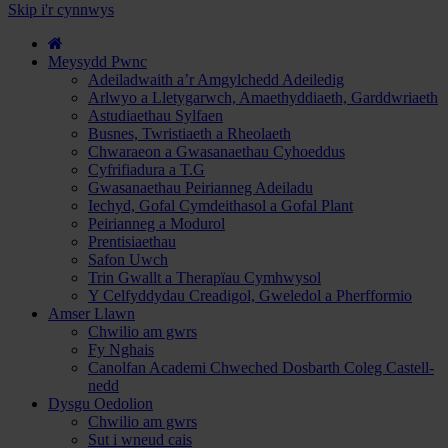
hyd
Skip i'r cynnwys
i
Gwrs
a
Meysydd Pwnc
Gwneud
Adeiladwaith a’r Amgylchedd Adeiledig
Cais...
Arlwyo a Lletygarwch, Amaethyddiaeth, Garddwriaeth
Astudiaethau Sylfaen
Busnes, Twristiaeth a Rheolaeth
Chwaraeon a Gwasanaethau Cyhoeddus
Cyfrifiadura a T.G
Gwasanaethau Peirianneg Adeiladu
Iechyd, Gofal Cymdeithasol a Gofal Plant
Peirianneg a Modurol
Prentisiaethau
Safon Uwch
Trin Gwallt a Therapïau Cymhwysol
Y Celfyddydau Creadigol, Gweledol a Pherfformio
Amser Llawn
Chwilio am gwrs
Fy Nghais
Canolfan Academi Chweched Dosbarth Coleg Castell-
nedd
Dysgu Oedolion
Chwilio am gwrs
Sut i wneud cais