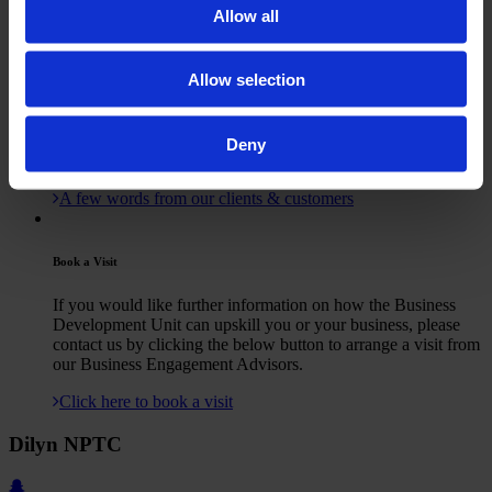
Darllen Mwy
Allow all
Allow selection
TESTIMONIALS
We pride ourselves on offering an excellent user experience
for our customers and clients when partaking in a part-time or
Deny
professional training course with us.
A few words from our clients & customers
Book a Visit
If you would like further information on how the Business
Development Unit can upskill you or your business, please
contact us by clicking the below button to arrange a visit from
our Business Engagement Advisors.
Click here to book a visit
Dilyn NPTC