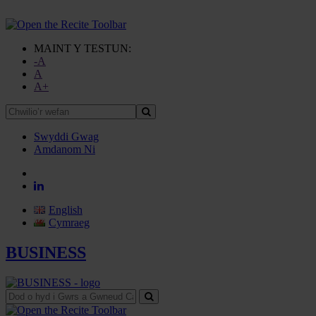
MAINT Y TESTUN:
-A
A
A+
Chwilio’r
wefan
Swyddi Gwag
Amdanom Ni
English
Cymraeg
BUSINESS
Dod
o