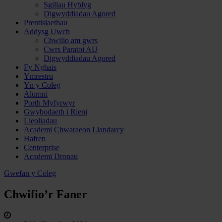
Sgiliau Hyblyg
Digwyddiadau Agored
Prentisiaethau
Addysg Uwch
Chwilio am gwrs
Cwrs Paratoi AU
Digwyddiadau Agored
Fy Nghais
Ymrestru
Yn y Coleg
Alumni
Porth Myfyrwyr
Gwybodaeth i Rieni
Lleoliadau
Academi Chwaraeon Llandarcy
Hafren
Centerprise
Academi Dronau
Gwefan y Coleg
Chwifio’r Faner