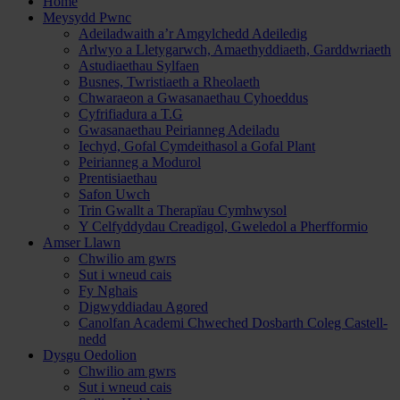
Home
Meysydd Pwnc
Adeiladwaith a’r Amgylchedd Adeiledig
Arlwyo a Lletygarwch, Amaethyddiaeth, Garddwriaeth
Astudiaethau Sylfaen
Busnes, Twristiaeth a Rheolaeth
Chwaraeon a Gwasanaethau Cyhoeddus
Cyfrifiadura a T.G
Gwasanaethau Peirianneg Adeiladu
Iechyd, Gofal Cymdeithasol a Gofal Plant
Peirianneg a Modurol
Prentisiaethau
Safon Uwch
Trin Gwallt a Therapïau Cymhwysol
Y Celfyddydau Creadigol, Gweledol a Pherfformio
Amser Llawn
Chwilio am gwrs
Sut i wneud cais
Fy Nghais
Digwyddiadau Agored
Canolfan Academi Chweched Dosbarth Coleg Castell-
nedd
Dysgu Oedolion
Chwilio am gwrs
Sut i wneud cais