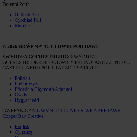
Dolenni Porth
Outlook 365
Cyrchiad Pell
Moodle
© 2026 GRŴP NPTC. CEDWIR POB HAWL
SWYDDFA GOFRESTREDIG:
SWYDDFA
GOFRESTREDIG: HEOL DŴR-Y-FELIN, CASTELL-NEDD,
CASTELL-NEDD PORT TALBOT, SA10 7RF
Polisïau
Preifatrwydd
Ffioedd a Chymorth Ariannol
Cwcis
Hygyrchedd
GWEFAN GAN
GWMNI DYLUNIO’R WE ABERTAWE
Copper Bay Creative
English
Cymraeg