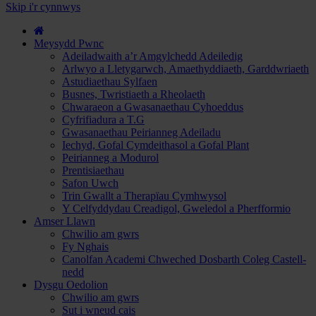
hyd
Skip i'r cynnwys
i
Gwrs
a
Meysydd Pwnc
Gwneud
Adeiladwaith a’r Amgylchedd Adeiledig
Cais...
Arlwyo a Lletygarwch, Amaethyddiaeth, Garddwriaeth
Astudiaethau Sylfaen
Busnes, Twristiaeth a Rheolaeth
Chwaraeon a Gwasanaethau Cyhoeddus
Cyfrifiadura a T.G
Gwasanaethau Peirianneg Adeiladu
Iechyd, Gofal Cymdeithasol a Gofal Plant
Peirianneg a Modurol
Prentisiaethau
Safon Uwch
Trin Gwallt a Therapïau Cymhwysol
Y Celfyddydau Creadigol, Gweledol a Pherfformio
Amser Llawn
Chwilio am gwrs
Fy Nghais
Canolfan Academi Chweched Dosbarth Coleg Castell-
nedd
Dysgu Oedolion
Chwilio am gwrs
Sut i wneud cais