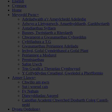
English
Cymraeg
Home
Meysydd Pwnc
+
Adeiladwaith a’r Amgylchedd Adeiledig
Arlwyo a Lletygarwch, Amaethyddiaeth, Garddwriaeth
Astudiaethau Sylfaen
Busnes, Twristiaeth a Rheolaeth
Chwaraeon a Gwasanaethau Cyhoeddus
Cyfrifiadura a T.G
Gwasanaethau Peirianneg Adeiladu
Iechyd, Gofal Cymdeithasol a Gofal Plant
Peirianneg a Modurol
Prentisiaethau
Safon Uwch
Trin Gwallt a Therapïau Cymhwysol
Y Celfyddydau Creadigol, Gweledol a Pherfformio
Amser Llawn
+
Chwilio am gwrs
Sut i wneud cais
Fy Nghais
Digwyddiadau Agored
Canolfan Academi Chweched Dosbarth Coleg Castell-
nedd
Dysgu Oedolion
+