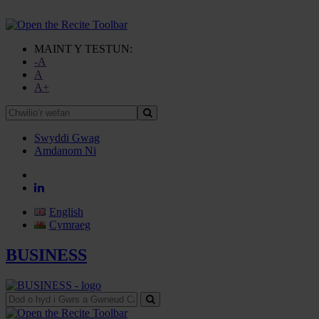
MAINT Y TESTUN:
-A
A
A+
Chwilio’r
wefan
Swyddi Gwag
Amdanom Ni
English
Cymraeg
BUSINESS
Dod
o