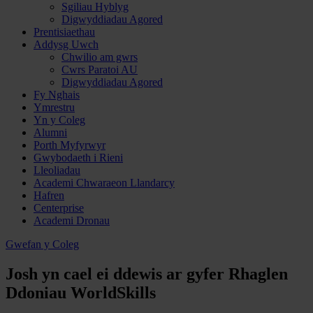
Sgiliau Hyblyg
Digwyddiadau Agored
Prentisiaethau
Addysg Uwch
Chwilio am gwrs
Cwrs Paratoi AU
Digwyddiadau Agored
Fy Nghais
Ymrestru
Yn y Coleg
Alumni
Porth Myfyrwyr
Gwybodaeth i Rieni
Lleoliadau
Academi Chwaraeon Llandarcy
Hafren
Centerprise
Academi Dronau
Gwefan y Coleg
Josh yn cael ei ddewis ar gyfer Rhaglen
Ddoniau WorldSkills