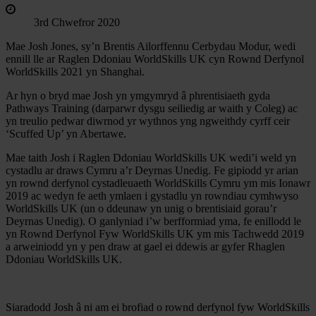
3rd Chwefror 2020
Mae Josh Jones, sy’n Brentis Ailorffennu Cerbydau Modur, wedi
ennill lle ar Raglen Ddoniau WorldSkills UK cyn Rownd Derfynol
WorldSkills 2021 yn Shanghai.
Ar hyn o bryd mae Josh yn ymgymryd â phrentisiaeth gyda
Pathways Training (darparwr dysgu seiliedig ar waith y Coleg) ac
yn treulio pedwar diwrnod yr wythnos yng ngweithdy cyrff ceir
‘Scuffed Up’ yn Abertawe.
Mae taith Josh i Raglen Ddoniau WorldSkills UK wedi’i weld yn
cystadlu ar draws Cymru a’r Deyrnas Unedig. Fe gipiodd yr arian
yn rownd derfynol cystadleuaeth WorldSkills Cymru ym mis Ionawr
2019 ac wedyn fe aeth ymlaen i gystadlu yn rowndiau cymhwyso
WorldSkills UK (un o ddeunaw yn unig o brentisiaid gorau’r
Deyrnas Unedig). O ganlyniad i’w berfformiad yma, fe enillodd le
yn Rownd Derfynol Fyw WorldSkills UK ym mis Tachwedd 2019
a arweiniodd yn y pen draw at gael ei ddewis ar gyfer Rhaglen
Ddoniau WorldSkills UK.
Siaradodd Josh â ni am ei brofiad o rownd derfynol fyw WorldSkills