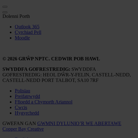
Dolenni Porth
Outlook 365
Cyrchiad Pell
Moodle
© 2026 GRŴP NPTC. CEDWIR POB HAWL
SWYDDFA GOFRESTREDIG:
SWYDDFA
GOFRESTREDIG: HEOL DŴR-Y-FELIN, CASTELL-NEDD,
CASTELL-NEDD PORT TALBOT, SA10 7RF
Polisïau
Preifatrwydd
Ffioedd a Chymorth Ariannol
Cwcis
Hygyrchedd
GWEFAN GAN
GWMNI DYLUNIO’R WE ABERTAWE
Copper Bay Creative