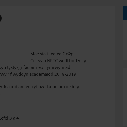
9
Mae staff ledled Grŵp
Colegau NPTC wedi bod yn y
byn tystysgrifau am eu hymrwymiad i
drwy’r flwyddyn academaidd 2018-2019.
cydnabod am eu cyflawniadau ac roedd y
s:
efel 3 a 4