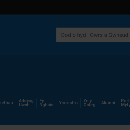
Addysg
Fy
Yn y
Por
iaethau
Ymrestru
Alumni
Uwch
Nghais
Coleg
Myfy