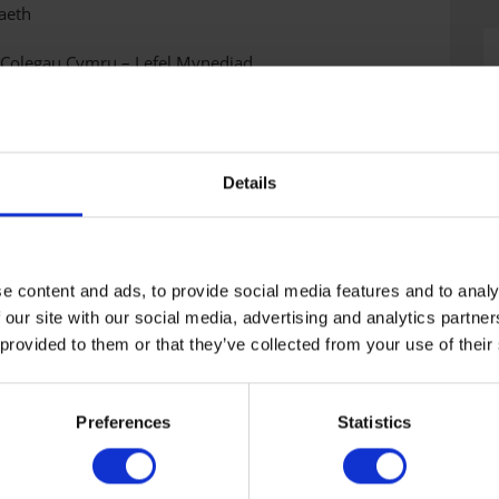
aeth
 Colegau Cymru – Lefel Mynediad
swyr.
Details
ynnal yng Ngholeg Castell-nedd a Choleg Y
wethaf, gyda’r Prif Weithredwr a’r
 roddodd araith i ddiolch i’r staff a
e content and ads, to provide social media features and to analy
 our site with our social media, advertising and analytics partn
o staff meithrinfa ddydd Lilliput yng
 provided to them or that they’ve collected from your use of their
au am gwblhau NVQ mewn Gwasanaeth
aethant fwynhau derbyniad gyda’r hwyr
, Adnoddau Dynol a Datblygu Staff.
Preferences
Statistics