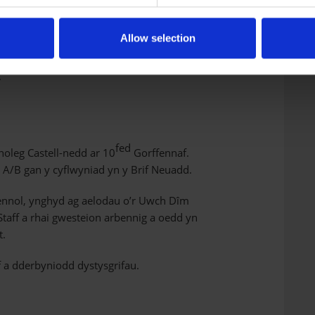
ain
g y Drenewydd yn Theatr Hafren ar 27
Allow selection
 o Golegau Y Drenewydd a Bannau
g aelod o’r Uwch Dîm Rheoli, Adnoddau
.
fed
oleg Castell-nedd ar 10
Gorffennaf.
A/B gan y cyflwyniad yn y Brif Neuadd.
sennol, ynghyd ag aelodau o’r Uwch Dîm
taff a rhai gwesteion arbennig a oedd yn
t.
f a dderbyniodd dystysgrifau.