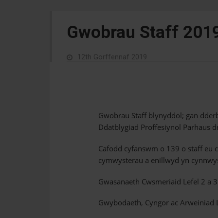
Gwobrau Staff 201
12th Gorffennaf 2019
Gwobrau Staff blynyddol; gan dder
Ddatblygiad Proffesiynol Parhaus 
Cafodd cyfanswm o 139 o staff eu 
cymwysterau a enillwyd yn cynnwy
Gwasanaeth Cwsmeriaid Lefel 2 a 3
Gwybodaeth, Cyngor ac Arweiniad L