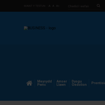
MAINT Y TESTUN:
-A
A
A+
Meysydd
Amser
Dysgu
Prentis
Pwnc
Llawn
Oedolion