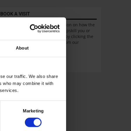
BOOK A VISIT
If you would like further information on how the
Business Development Unit can upskill you or
your business, please contact us by clicking the
below button to arrange a visit from our
Business Engagement Advisors.
About
Click here to book a visit
se our traffic. We also share
ers who may combine it with
 services.
Marketing