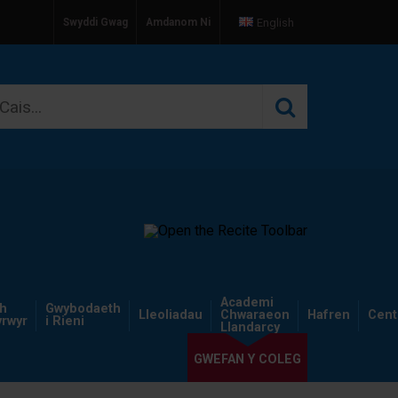
Swyddi Gwag
Amdanom Ni
English
Academi
th
Gwybodaeth
Lleoliadau
Chwaraeon
Hafren
Cent
rwyr
i Rieni
Llandarcy
GWEFAN Y COLEG