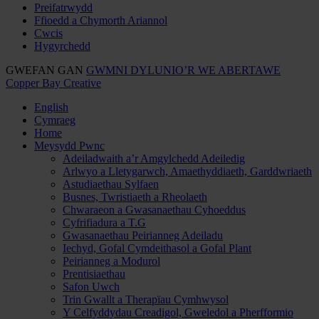
Preifatrwydd
Ffioedd a Chymorth Ariannol
Cwcis
Hygyrchedd
GWEFAN GAN
GWMNI DYLUNIO’R WE ABERTAWE
Copper Bay Creative
English
Cymraeg
Home
Meysydd Pwnc
Adeiladwaith a’r Amgylchedd Adeiledig
Arlwyo a Lletygarwch, Amaethyddiaeth, Garddwriaeth
Astudiaethau Sylfaen
Busnes, Twristiaeth a Rheolaeth
Chwaraeon a Gwasanaethau Cyhoeddus
Cyfrifiadura a T.G
Gwasanaethau Peirianneg Adeiladu
Iechyd, Gofal Cymdeithasol a Gofal Plant
Peirianneg a Modurol
Prentisiaethau
Safon Uwch
Trin Gwallt a Therapïau Cymhwysol
Y Celfyddydau Creadigol, Gweledol a Pherfformio