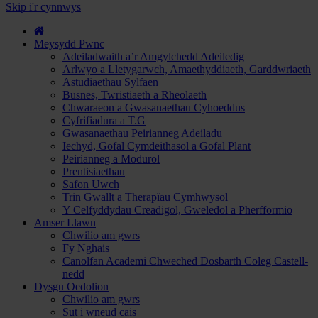
hyd
Skip i'r cynnwys
i
Gwrs
a
Meysydd Pwnc
Gwneud
Adeiladwaith a’r Amgylchedd Adeiledig
Cais...
Arlwyo a Lletygarwch, Amaethyddiaeth, Garddwriaeth
Astudiaethau Sylfaen
Busnes, Twristiaeth a Rheolaeth
Chwaraeon a Gwasanaethau Cyhoeddus
Cyfrifiadura a T.G
Gwasanaethau Peirianneg Adeiladu
Iechyd, Gofal Cymdeithasol a Gofal Plant
Peirianneg a Modurol
Prentisiaethau
Safon Uwch
Trin Gwallt a Therapïau Cymhwysol
Y Celfyddydau Creadigol, Gweledol a Pherfformio
Amser Llawn
Chwilio am gwrs
Fy Nghais
Canolfan Academi Chweched Dosbarth Coleg Castell-
nedd
Dysgu Oedolion
Chwilio am gwrs
Sut i wneud cais