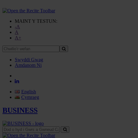
MAINT Y TESTUN:
-A
A
A+
Chwilio’r
wefan
Swyddi Gwag
Amdanom Ni
English
Cymraeg
BUSINESS
Dod
o