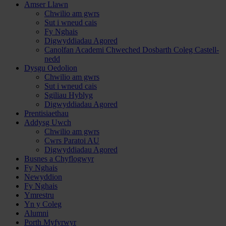
Amser Llawn
Chwilio am gwrs
Sut i wneud cais
Fy Nghais
Digwyddiadau Agored
Canolfan Academi Chweched Dosbarth Coleg Castell-
nedd
Dysgu Oedolion
Chwilio am gwrs
Sut i wneud cais
Sgiliau Hyblyg
Digwyddiadau Agored
Prentisiaethau
Addysg Uwch
Chwilio am gwrs
Cwrs Paratoi AU
Digwyddiadau Agored
Busnes a Chyflogwyr
Fy Nghais
Newyddion
Fy Nghais
Ymrestru
Yn y Coleg
Alumni
Porth Myfyrwyr