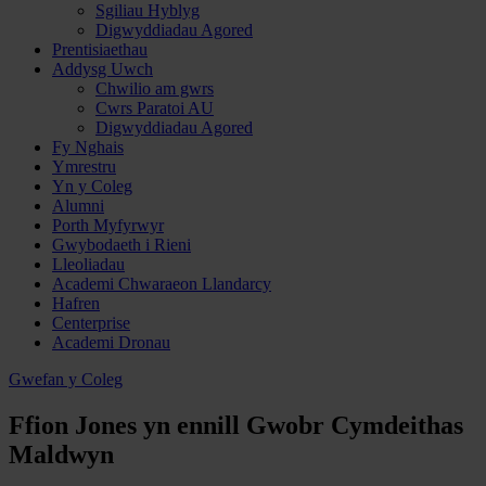
Sgiliau Hyblyg
Digwyddiadau Agored
Prentisiaethau
Addysg Uwch
Chwilio am gwrs
Cwrs Paratoi AU
Digwyddiadau Agored
Fy Nghais
Ymrestru
Yn y Coleg
Alumni
Porth Myfyrwyr
Gwybodaeth i Rieni
Lleoliadau
Academi Chwaraeon Llandarcy
Hafren
Centerprise
Academi Dronau
Gwefan y Coleg
Ffion Jones yn ennill Gwobr Cymdeithas
Maldwyn