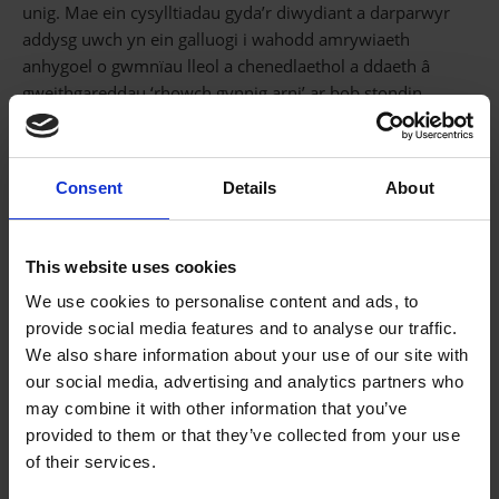
unig. Mae ein cysylltiadau gyda’r diwydiant a darparwyr
addysg uwch yn ein galluogi i wahodd amrywiaeth
anhygoel o gwmnïau lleol a chenedlaethol a ddaeth â
gweithgareddau ‘rhowch gynnig arni’ ar bob stondin.
Roedd yn wych gweld cynifer o ferched o ysgolion lleol yn
derbyn y cyfle hwn ac rydym yn falch iawn o gael adborth
mor gadarnhaol. Diolch i’r holl bartneriaid, cwmnïau a
Consent
Details
About
chydweithwyr a fu’n rhan o sicrhau llwyddiant y
digwyddiad hwn.
This website uses cookies
I gael gwybod rhagor am y cyfleoedd peirianneg amser
llawn, rhan-amser ac addysg uwch yng Ngrŵp Colegau
We use cookies to personalise content and ads, to
NPTC, cliciwch
yma.
provide social media features and to analyse our traffic.
We also share information about your use of our site with
our social media, advertising and analytics partners who
may combine it with other information that you’ve
provided to them or that they’ve collected from your use
ERTHYGL FLAENOROL
of their services.