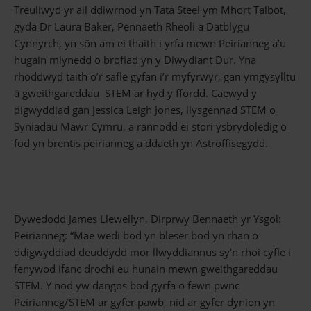
Treuliwyd yr ail ddiwrnod yn Tata Steel ym Mhort Talbot,
gyda Dr Laura Baker, Pennaeth Rheoli a Datblygu
Cynnyrch, yn sôn am ei thaith i yrfa mewn Peirianneg a’u
hugain mlynedd o brofiad yn y Diwydiant Dur. Yna
rhoddwyd taith o’r safle gyfan i’r myfyrwyr, gan ymgysylltu
â gweithgareddau STEM ar hyd y ffordd. Caewyd y
digwyddiad gan Jessica Leigh Jones, llysgennad STEM o
Syniadau Mawr Cymru, a rannodd ei stori ysbrydoledig o
fod yn brentis peirianneg a ddaeth yn Astroffisegydd.
Dywedodd James Llewellyn, Dirprwy Bennaeth yr Ysgol:
Peirianneg: “Mae wedi bod yn bleser bod yn rhan o
ddigwyddiad deuddydd mor llwyddiannus sy’n rhoi cyfle i
fenywod ifanc drochi eu hunain mewn gweithgareddau
STEM. Y nod yw dangos bod gyrfa o fewn pwnc
Peirianneg/STEM ar gyfer pawb, nid ar gyfer dynion yn