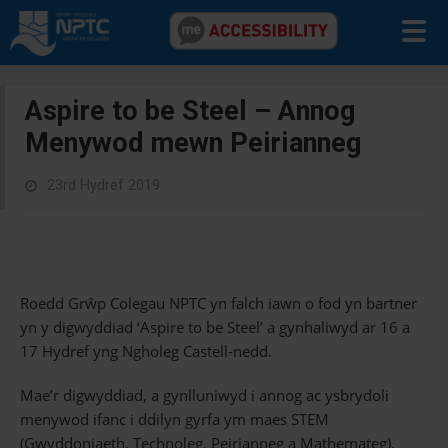
Aspire to be Steel – Annog
Menywod mewn Peirianneg
23rd Hydref 2019
Roedd Grŵp Colegau NPTC yn falch iawn o fod yn bartner
yn y digwyddiad ‘Aspire to be Steel’ a gynhaliwyd ar 16 a
17 Hydref yng Ngholeg Castell-nedd.
Mae’r digwyddiad, a gynlluniwyd i annog ac ysbrydoli
menywod ifanc i ddilyn gyrfa ym maes STEM
(Gwyddoniaeth, Technoleg, Peirianneg a Mathemateg),