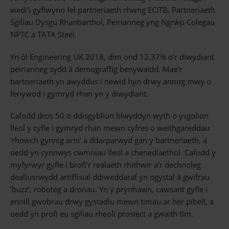
wedi’i gyflwyno fel partneriaeth rhwng ECITB, Partneriaeth
Sgiliau Dysgu Rhanbarthol, Peirianneg yng Ngrŵp Colegau
NPTC a TATA Steel.
Yn ôl Engineering UK 2018, dim ond 12.37% o’r diwydiant
peirianneg sydd â demograffig benywaidd. Mae’r
bartneriaeth yn awyddus i newid hyn drwy annog mwy o
fenywod i gymryd rhan yn y diwydiant.
Cafodd dros 50 o ddisgyblion blwyddyn wyth o ysgolion
lleol y cyfle i gymryd rhan mewn cyfres o weithgareddau
‘rhowch gynnig arni’ a ddarparwyd gan y bartneriaeth, a
oedd yn cynnwys cwmnïau lleol a chenedlaethol. Cafodd y
myfyrwyr gyfle i brofi’r realaeth rhithwir a’r dechnoleg
deallusrwydd artiffisial ddiweddaraf yn ogystal â gwifrau
‘buzz’, roboteg a dronau. Yn y prynhawn, cawsant gyfle i
ennill gwobrau drwy gystadlu mewn timau ar her pibell, a
oedd yn profi eu sgiliau rheoli prosiect a gwaith tîm.