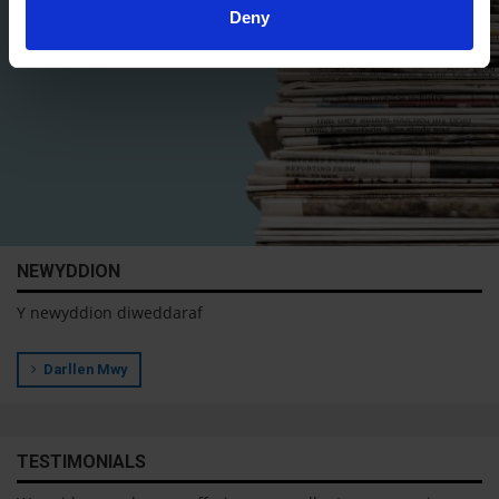
Deny
NEWYDDION
Y newyddion diweddaraf
Darllen Mwy
TESTIMONIALS