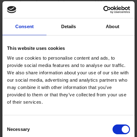
Cerbydau Modur yng Ngholeg y Drenewydd fydd
hyfforddiant ac asesiad Datblygiad Proffesiynol Parhaus
MOT blynyddol – dyma gwrs safonol y diwydiant sy’n cael
ed
fed
ei gynnal ar 6
a 7
Mawrth 2019. Am fanylion pellach
Consent
Details
About
ffoniwch 01686 614200.
This website uses cookies
We use cookies to personalise content and ads, to
provide social media features and to analyse our traffic.
ERTHYGL FLAENOROL
We also share information about your use of our site with
our social media, advertising and analytics partners who
may combine it with other information that you’ve
Rhoi blas ar yr Ynysoedd Cayman
provided to them or that they’ve collected from your use
of their services.
YR ERTHYGL NESAF
Consent
Necessary
Selection
Mae cangen fasnachol arbenigol Grŵp