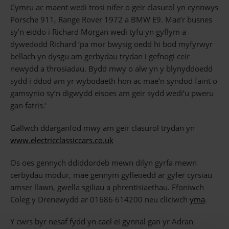
Cymru ac maent wedi trosi nifer o geir clasurol yn cynnwys
Porsche 911, Range Rover 1972 a BMW E9. Mae’r busnes
sy’n eiddo i Richard Morgan wedi tyfu yn gyflym a
dywedodd Richard ‘pa mor bwysig oedd hi bod myfyrwyr
bellach yn dysgu am gerbydau trydan i gefnogi ceir
newydd a throsiadau. Bydd mwy o alw yn y blynyddoedd
sydd i ddod am yr wybodaeth hon ac mae’n syndod faint o
gamsynio sy’n digwydd eisoes am geir sydd wedi’u pweru
gan fatris.’
Gallwch ddarganfod mwy am geir clasurol trydan yn
www.electricclassiccars.co.uk
Os oes gennych ddiddordeb mewn dilyn gyrfa mewn
cerbydau modur, mae gennym gyfleoedd ar gyfer cyrsiau
amser llawn, gwella sgiliau a phrentisiaethau. Ffoniwch
Coleg y Drenewydd ar 01686 614200 neu cliciwch
yma
.
Y cwrs byr nesaf fydd yn cael ei gynnal gan yr Adran