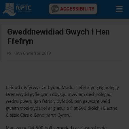
Gweddnewidiad Gwych i Hen
Ffefryn
19th Chwefror 2019
Cafodd myfyrwyr Cerbydau Modur Lefel 3 yng Ngholeg y
Drenewydd gyfle prin i ddysgu mwy am dechnolegau
wedi’u pweru gan fatris y dyfodol, pan gawsant weld
gwaith trosi trydanol ar glasur o Fiat 500 diolch i Electric
Classic Cars o Ganolbarth Cymru.
Mae gan y Fiat 500 holl gymeriad car clasurol gyda