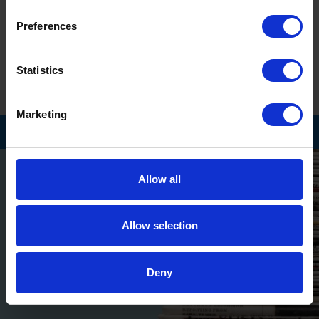
Colegau NPTC yn parhau i ddarparu
Preferences
ystod o hyfforddiant i staff yn Ecolab
ym Mhort Talbot
Statistics
Marketing
Back
Allow all
Allow selection
Deny