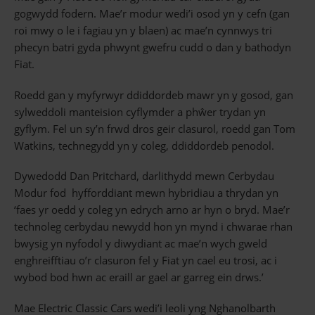
gogwydd fodern. Mae’r modur wedi’i osod yn y cefn (gan
roi mwy o le i fagiau yn y blaen) ac mae’n cynnwys tri
phecyn batri gyda phwynt gwefru cudd o dan y bathodyn
Fiat.
Roedd gan y myfyrwyr ddiddordeb mawr yn y gosod, gan
sylweddoli manteision cyflymder a phŵer trydan yn
gyflym. Fel un sy’n frwd dros geir clasurol, roedd gan Tom
Watkins, technegydd yn y coleg, ddiddordeb penodol.
Dywedodd Dan Pritchard, darlithydd mewn Cerbydau
Modur fod hyfforddiant mewn hybridiau a thrydan yn
‘faes yr oedd y coleg yn edrych arno ar hyn o bryd. Mae’r
technoleg cerbydau newydd hon yn mynd i chwarae rhan
bwysig yn nyfodol y diwydiant ac mae’n wych gweld
enghreifftiau o’r clasuron fel y Fiat yn cael eu trosi, ac i
wybod bod hwn ac eraill ar gael ar garreg ein drws.’
Mae Electric Classic Cars wedi’i leoli yng Nghanolbarth