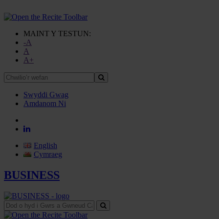
MAINT Y TESTUN:
-A
A
A+
Chwilio’r
wefan
Swyddi Gwag
Amdanom Ni
English
Cymraeg
BUSINESS
Dod
o