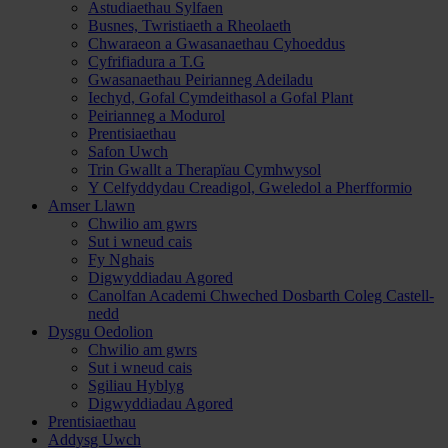
Astudiaethau Sylfaen
Busnes, Twristiaeth a Rheolaeth
Chwaraeon a Gwasanaethau Cyhoeddus
Cyfrifiadura a T.G
Gwasanaethau Peirianneg Adeiladu
Iechyd, Gofal Cymdeithasol a Gofal Plant
Peirianneg a Modurol
Prentisiaethau
Safon Uwch
Trin Gwallt a Therapïau Cymhwysol
Y Celfyddydau Creadigol, Gweledol a Pherfformio
Amser Llawn
Chwilio am gwrs
Sut i wneud cais
Fy Nghais
Digwyddiadau Agored
Canolfan Academi Chweched Dosbarth Coleg Castell-
nedd
Dysgu Oedolion
Chwilio am gwrs
Sut i wneud cais
Sgiliau Hyblyg
Digwyddiadau Agored
Prentisiaethau
Addysg Uwch