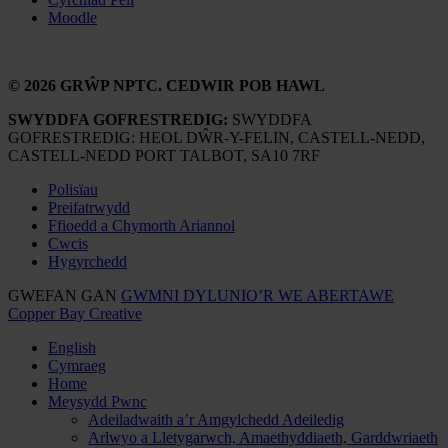
Moodle
© 2026 GRŴP NPTC. CEDWIR POB HAWL
SWYDDFA GOFRESTREDIG:
SWYDDFA
GOFRESTREDIG: HEOL DŴR-Y-FELIN, CASTELL-NEDD,
CASTELL-NEDD PORT TALBOT, SA10 7RF
Polisïau
Preifatrwydd
Ffioedd a Chymorth Ariannol
Cwcis
Hygyrchedd
GWEFAN GAN
GWMNI DYLUNIO’R WE ABERTAWE
Copper Bay Creative
English
Cymraeg
Home
Meysydd Pwnc
Adeiladwaith a’r Amgylchedd Adeiledig
Arlwyo a Lletygarwch, Amaethyddiaeth, Garddwriaeth