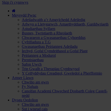
hyd
Skip i'r cynnwys
i
Gwrs
a
Meysydd Pwnc
Gwneud
Adeiladwaith a’r Amgylchedd Adeiledig
Cais...
Arlwyo a Lletygarwch, Amaethyddiaeth, Garddwriaeth
Astudiaethau Sylfaen
Busnes, Twristiaeth a Rheolaeth
Chwaraeon a Gwasanaethau Cyhoeddus
Cyfrifiadura a T.G
Gwasanaethau Peirianneg Adeiladu
Iechyd, Gofal Cymdeithasol a Gofal Plant
Peirianneg a Modurol
Prentisiaethau
Safon Uwch
Trin Gwallt a Therapïau Cymhwysol
Y Celfyddydau Creadigol, Gweledol a Pherfformio
Amser Llawn
Chwilio am gwrs
Fy Nghais
Canolfan Academi Chweched Dosbarth Coleg Castell-
nedd
Dysgu Oedolion
Chwilio am gwrs
Sut i wneud cais