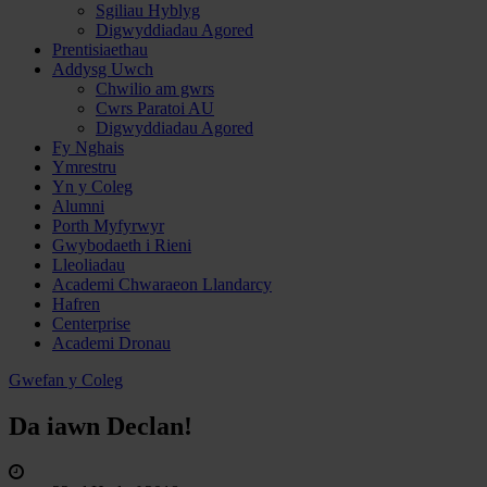
Sgiliau Hyblyg
Digwyddiadau Agored
Prentisiaethau
Addysg Uwch
Chwilio am gwrs
Cwrs Paratoi AU
Digwyddiadau Agored
Fy Nghais
Ymrestru
Yn y Coleg
Alumni
Porth Myfyrwyr
Gwybodaeth i Rieni
Lleoliadau
Academi Chwaraeon Llandarcy
Hafren
Centerprise
Academi Dronau
Gwefan y Coleg
Da iawn Declan!